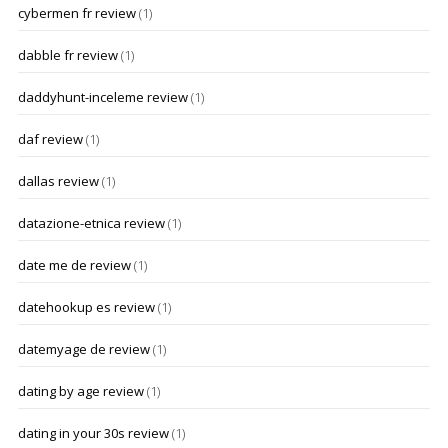
cybermen fr review
(1)
dabble fr review
(1)
daddyhunt-inceleme review
(1)
daf review
(1)
dallas review
(1)
datazione-etnica review
(1)
date me de review
(1)
datehookup es review
(1)
datemyage de review
(1)
dating by age review
(1)
dating in your 30s review
(1)