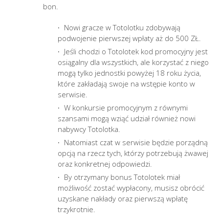
bon.
Nowi gracze w Totolotku zdobywają
podwojenie pierwszej wpłaty aż do 500 ZŁ.
Jeśli chodzi o Totolotek kod promocyjny jest
osiągalny dla wszystkich, ale korzystać z niego
mogą tylko jednostki powyżej 18 roku życia,
które zakładają swoje na wstępie konto w
serwisie.
W konkursie promocyjnym z równymi
szansami mogą wziąć udział również nowi
nabywcy Totolotka.
Natomiast czat w serwisie będzie porządną
opcją na rzecz tych, którzy potrzebują żwawej
oraz konkretnej odpowiedzi.
By otrzymany bonus Totolotek miał
możliwość zostać wypłacony, musisz obrócić
uzyskane nakłady oraz pierwszą wpłatę
trzykrotnie.