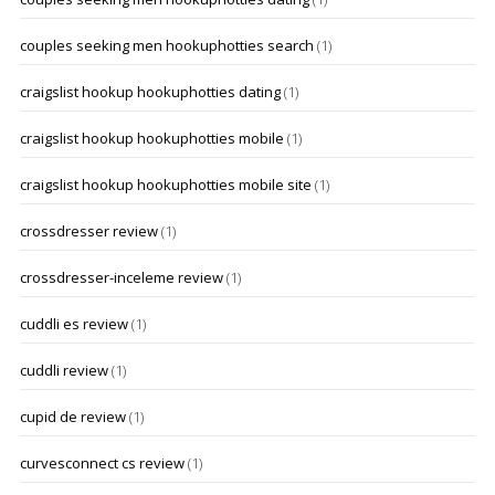
couples seeking men hookuphotties search
(1)
craigslist hookup hookuphotties dating
(1)
craigslist hookup hookuphotties mobile
(1)
craigslist hookup hookuphotties mobile site
(1)
crossdresser review
(1)
crossdresser-inceleme review
(1)
cuddli es review
(1)
cuddli review
(1)
cupid de review
(1)
curvesconnect cs review
(1)