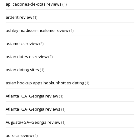
aplicaciones-de-citas reviews
(1)
ardent review
(1)
ashley-madison-inceleme review
(1)
asiame cs review
(2)
asian dates es review
(1)
asian dating sites
(1)
asian hookup apps hookuphotties dating
(1)
Atlanta+GA+Georgia review
(1)
Atlanta+GA+Georgia reviews
(1)
Augusta+GA+Georgia review
(1)
aurora review
(1)