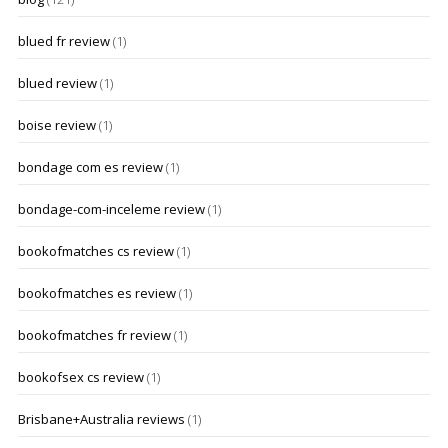
blued fr review
(1)
blued review
(1)
boise review
(1)
bondage com es review
(1)
bondage-com-inceleme review
(1)
bookofmatches cs review
(1)
bookofmatches es review
(1)
bookofmatches fr review
(1)
bookofsex cs review
(1)
Brisbane+Australia reviews
(1)