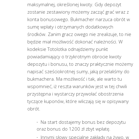
maksymalnej, określonej kwoty. Gdy depozyt
zostanie zestawiony możemy zacząć grać wraz z
konta bonusowego. Bukmacher narzuca obrót w
sumę wpłaty i otrzymanych dodatkowych
środków. Zanim gracz owego nie zrealizuje, to nie
będzie miał możliwość dokonać należności. W
kodeksie Totolotka odnajdziemy punkt
powiadamiający o trzykrotnym obrocie kwoty
depozytu i bonusu, to znaczy praktycznie możemy
napisać sześciokrotnej sumy, jaką przelaliśmy do
bukmachera. Ma możliwość i tak, ale warto tu
wspomnieć, iż reszta warunków jest w tej chwili
przystępna i wystarczy przywołać obostrzenia
tyczące kuponów, które wliczają się w opisywany
obrót.
Na start dostajemy bonus bez depozytu
oraz bonus do 1200 zł zbyt wpłatę.
Innymi słowy specjalne zakłady na żywo, w