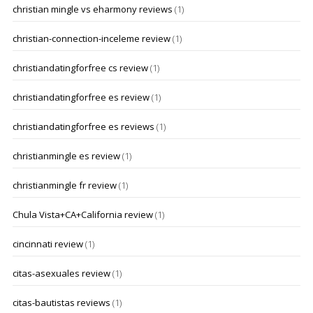
christian mingle vs eharmony reviews
(1)
christian-connection-inceleme review
(1)
christiandatingforfree cs review
(1)
christiandatingforfree es review
(1)
christiandatingforfree es reviews
(1)
christianmingle es review
(1)
christianmingle fr review
(1)
Chula Vista+CA+California review
(1)
cincinnati review
(1)
citas-asexuales review
(1)
citas-bautistas reviews
(1)