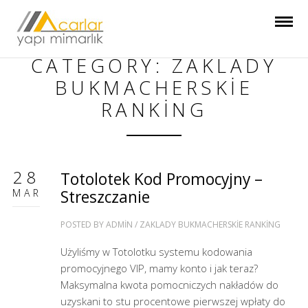
CATEGORY: ZAKLADY
BUKMACHERSKIE
RANKING
28
Totolotek Kod Promocyjny –
MAR
Streszczanie
POSTED BY
ADMIN
/
ZAKLADY BUKMACHERSKIE RANKING
Użyliśmy w Totolotku systemu kodowania
promocyjnego VIP, mamy konto i jak teraz?
Maksymalna kwota pomocniczych nakładów do
uzyskani to stu procentowe pierwszej wpłaty do