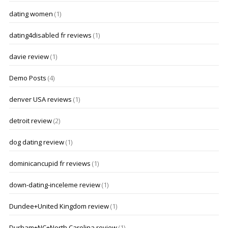
dating women
(1)
dating4disabled fr reviews
(1)
davie review
(1)
Demo Posts
(4)
denver USA reviews
(1)
detroit review
(2)
dog dating review
(1)
dominicancupid fr reviews
(1)
down-dating-inceleme review
(1)
Dundee+United Kingdom review
(1)
Durham+NC+North Carolina review
(1)