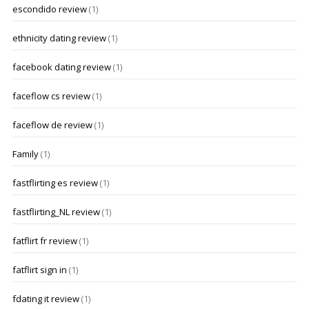
escondido review
(1)
ethnicity dating review
(1)
facebook dating review
(1)
faceflow cs review
(1)
faceflow de review
(1)
Family
(1)
fastflirting es review
(1)
fastflirting_NL review
(1)
fatflirt fr review
(1)
fatflirt sign in
(1)
fdating it review
(1)