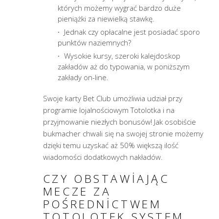
których możemy wygrać bardzo duże
pieniążki za niewielką stawkę.
Jednak czy opłacalne jest posiadać sporo
punktów naziemnych?
Wysokie kursy, szeroki kalejdoskop
zakładów aż do typowania, w poniższym
zakłady on-line.
Swoje karty Bet Club umożliwia udział przy
programie lojalnościowym Totolotka i na
przyjmowanie niezłych bonusów! Jak osobiście
bukmacher chwali się na swojej stronie możemy
dzięki temu uzyskać aż 50% większą ilość
wiadomości dodatkowych nakładów.
CZY OBSTAWIAJĄC
MECZE ZA
POŚREDNICTWEM
TOTOLOTEK SYSTEM