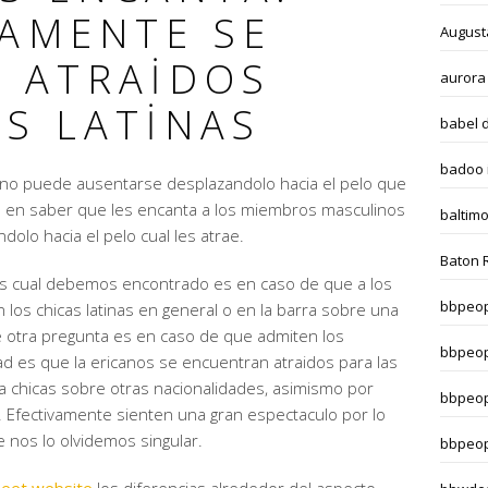
VAMENTE SE
August
N ATRAIDOS
aurora
OS LATINAS
babel 
badoo i
no puede ausentarse desplazandolo hacia el pelo que
 en saber que les encanta a los miembros masculinos
baltim
olo hacia el pelo cual les atrae.
Baton 
vos cual debemos encontrado es en caso de que a los
bbpeop
os chicas latinas en general o en la barra sobre una
e otra pregunta es en caso de que admiten los
bbpeop
d es que la ericanos se encuentran atraidos para las
ra chicas sobre otras nacionalidades, asimismo por
bbpeop
 Efectivamente sienten una gran espectaculo por lo
 nos lo olvidemos singular.
bbpeop