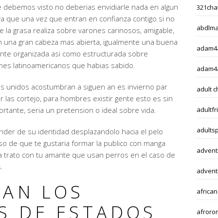
 debemos visto no deberias envidiarle nada en algun
321chat
a que una vez que entran en confianza contigo si no
abdlma
 la grasa realiza sobre varones carinosos, amigable,
on una gran cabeza mas abierta, igualmente una buena
adam4a
nte organizada asi­ como estructurada sobre
ones latinoamericanos que habias sabido.
adam4
 unidos acostumbran a siguen an es invierno par
adult c
ar las cortejo, para hombres existir gente esto es sin
ante, seri­a un pretension o ideal sobre vida.
adultfr
adults
der de su identidad desplazandolo hacia el pelo
o de que te gustaria formar la publico con manga
adventi
la trato con tu amante que usan perros en el caso de
.
adventi
TAN LOS
african
S DE ESTADOS
afroro