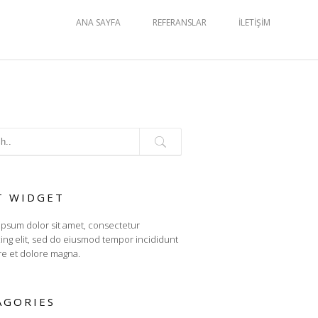
ANA SAYFA
REFERANSLAR
İLETIŞIM
T WIDGET
psum dolor sit amet, consectetur
cing elit, sed do eiusmod tempor incididunt
re et dolore magna.
AGORIES