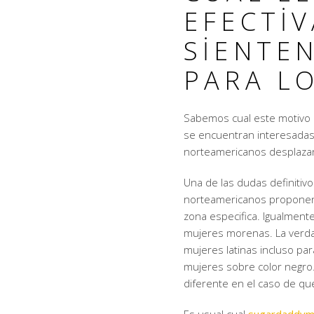
EFECTI
SIENTE
PARA L
Sabemos cual este motivo 
se encuentran interesadas
norteamericanos desplazand
Una de las dudas definiti
norteamericanos proponen l
zona especifica. Igualment
mujeres morenas. La verda
mujeres latinas incluso pa
mujeres sobre color negro.
diferente en el caso de que