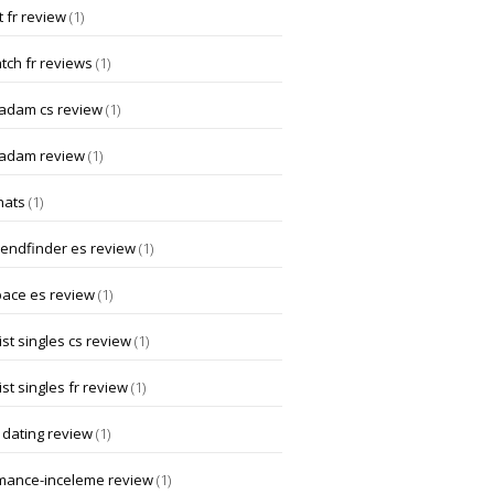
 fr review
(1)
tch fr reviews
(1)
dam cs review
(1)
adam review
(1)
hats
(1)
iendfinder es review
(1)
pace es review
(1)
st singles cs review
(1)
st singles fr review
(1)
 dating review
(1)
mance-inceleme review
(1)