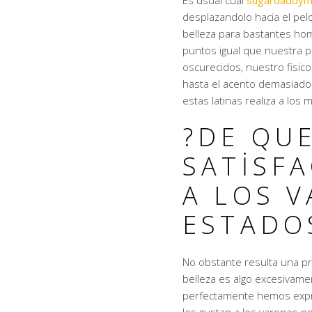
Es usual cual
sugardaddym
desplazandolo hacia el pel
belleza para bastantes h
puntos igual que nuestra p
oscurecidos, nuestro fisico
hasta el acento demasiado t
estas latinas realiza a los
?DE QU
SATISFA
A LOS 
ESTADO
No obstante resulta una pr
belleza es algo excesivame
perfectamente hemos expre