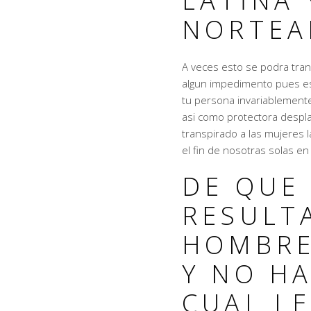
LATINA 
NORTEA
A veces esto se podra tran
algun impedimento pues e
tu persona invariablement
asi­ como protectora despla
transpirado a las mujeres
el fin de nosotras solas en
DE QUE
RESULT
HOMBRE
Y NO H
CUAL L