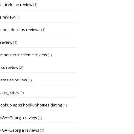
at-inceleme review
(1)
s review
(1)
iones-de-citas reviews
(1)
 review
(1)
-madison-inceleme review
(1)
 cs review
(2)
dates es review
(1)
ating sites
(1)
hookup apps hookuphotties dating
(1)
a+GA+Georgia review
(1)
a+GA+Georgia reviews
(1)