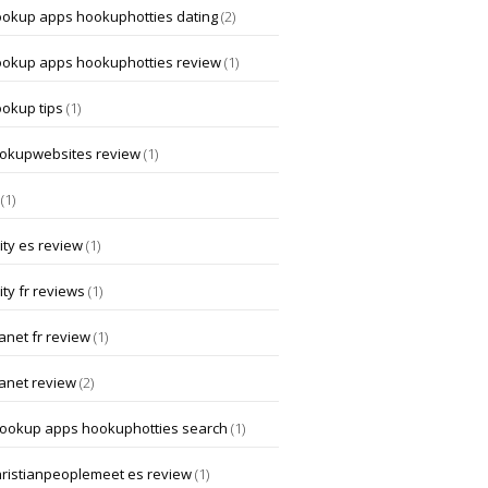
ookup apps hookuphotties dating
(2)
ookup apps hookuphotties review
(1)
ookup tips
(1)
okupwebsites review
(1)
(1)
ity es review
(1)
ity fr reviews
(1)
anet fr review
(1)
lanet review
(2)
hookup apps hookuphotties search
(1)
hristianpeoplemeet es review
(1)