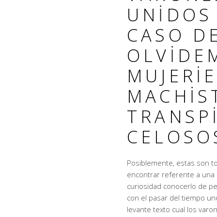
UNIDOS 
CASO D
OLVIDE
MUJERI
MACHIS
TRANSP
CELOSO
Posiblemente, estas son to
encontrar referente a una 
curiosidad conocerlo de p
con el pasar del tiempo u
levante texto cual los var