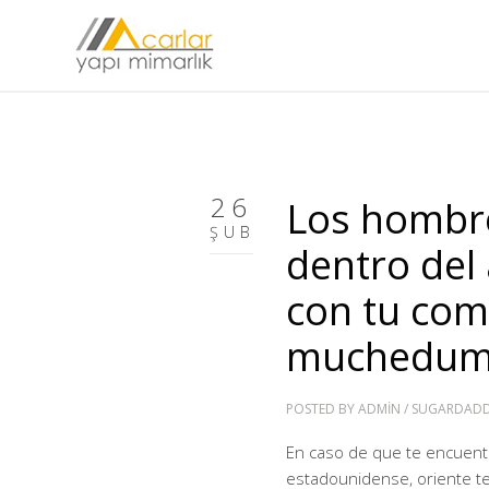
26
Los hombr
ŞUB
dentro de
con tu com
muchedum
POSTED BY
ADMIN
/
SUGARDADDY
En caso de que te encuent
estadounidense, oriente te