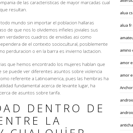
altersl
mpania de las caracteristicas de mayor marcadas cual
 que resultan.
alua cs
todo mundo sin importar el poblacion hallaras
alua fr
so de que nos lo olvidemos infieles joviales sus
cen verdaderos cuadros de envidias asi­ como
amateu
ependera de el contexto sociocultural, posiblemente
amino 
iano perduracion o en la barra es invierno lactacion.
amor en
rias que hemos encontrado los mujeres hablan que
 se puede ver diferentes asuntos sobre violencia
amor e
como referente a Latinoamerica, pues las hembras ha
ilidad fundamental acerca de levante lugar, ha
Anchor
erca de asuntos sobre tarifa.
androi
DAD DENTRO DE
android
ENTRE LA
anticha