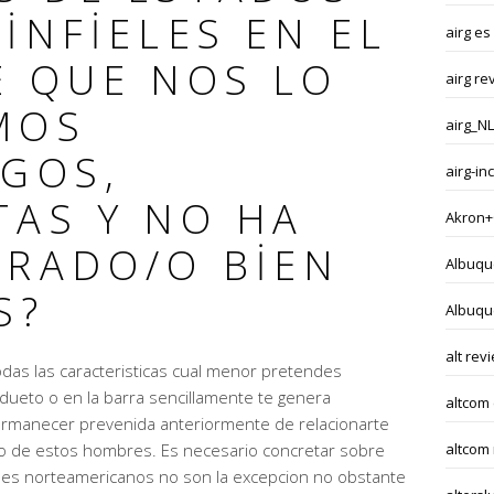
INFIELES EN EL
airg es
E QUE NOS LO
airg re
MOS
airg_NL
EGOS,
airg-i
TAS Y NO HA
Akron+
IRADO/O BIEN
Albuqu
S?
Albuqu
alt rev
das las caracteristicas cual menor pretendes
dueto o en la barra sencillamente te genera
altcom
ermanecer prevenida anteriormente de relacionarte
no de estos hombres. Es necesario concretar sobre
altcom
ones norteamericanos no son la excepcion no obstante