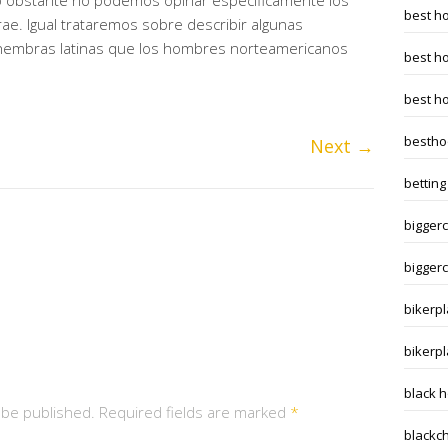
no obstante no podemos opinar especificamente los
best h
rae. Igual trataremos sobre describir algunas
 hembras latinas que los hombres norteamericanos
best h
best h
bestho
Next
→
betting
biggerc
biggerc
bikerpl
bikerp
black 
t be published. Required fields are marked
*
blackc