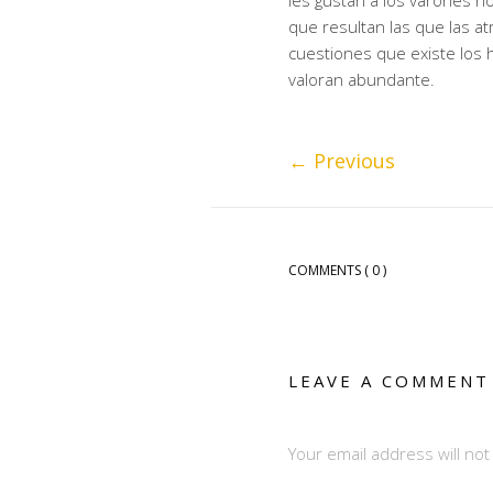
les gustan a los varones 
que resultan las que las at
cuestiones que existe los
valoran abundante.
←
Previous
COMMENTS
( 0 )
LEAVE A COMMENT
Your email address will no