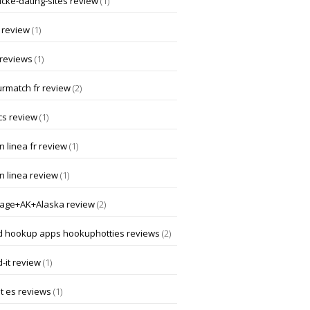
ucke-dating-sites review
(1)
 review
(1)
 reviews
(1)
rmatch fr review
(2)
cs review
(1)
 linea fr review
(1)
n linea review
(1)
age+AK+Alaska review
(2)
d hookup apps hookuphotties reviews
(2)
-it review
(1)
t es reviews
(1)