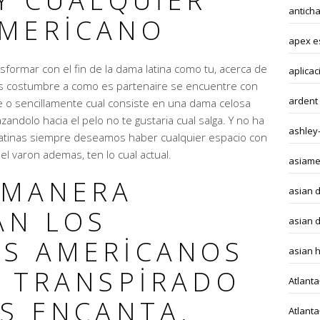
Y CUALQUIER
antich
MERICANO
apex e
sformar con el fin de la dama latina como tu, acerca de
aplicac
s costumbre a como es partenaire se encuentre con
ardent
e o sencillamente cual consiste en una dama celosa
zandolo hacia el pelo no te gustaria cual salga. Y no ha
ashley
 latinas siempre deseamos haber cualquier espacio con
 el varon ademas, ten lo cual actual.
asiame
 MANERA
asian 
AN LOS
asian d
S AMERICANOS
asian 
A TRANSPIRADO
Atlant
ES ENCANTA.
Atlant