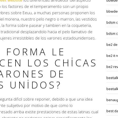
eet website
los diferencias alrededor del aspecto
bbwdes
o los factores de el temperamento son un propio
bbwdes
ombres sobre Eeuu, a muchas personas proponen los
iel morena, nuestro pelo negro o marron, las vestidos
bdsm c
, la forma sobre pasear y tambien en la coqueteria,
radicional desplazandolo hacia el pelo llamativo de
bdsm c
 mujeres irresistibles de los varones estadounidenses.
be2 de
E FORMA LE
be2 it 
CEN LOS CHICAS
be2 re
VARONES DE
beetal
S UNIDOS?
beetalk
egunta dificil sobre reponer, debido a que una idea
benaug
nte subjetivo por motivo de que como lo
best da
sado arriba existe prestaciones de estas latinas cual