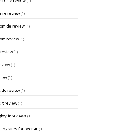
ire de review
(1)
ire review
(1)
om de review
(1)
om review
(1)
 review
(1)
review
(1)
view
(1)
k de review
(1)
 it review
(1)
hty fr reviews
(1)
ting sites for over 40
(1)