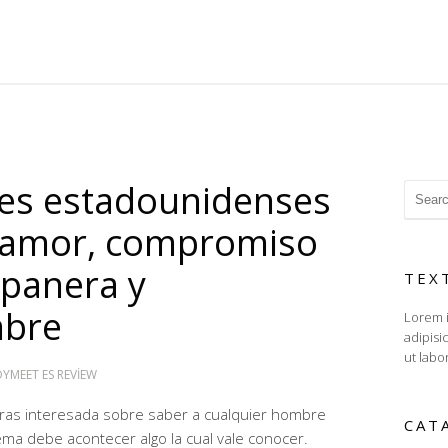
es estadounidenses
l amor, compromiso
panera y
TEX
bre
Lorem i
adipisi
ut labo
MEET ES REVIEW
ras interesada sobre saber a cualquier hombre
CAT
ma debe acontecer algo la cual vale conocer.