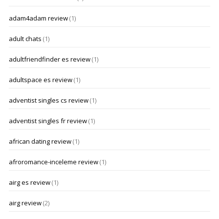
adam4adam review
(1)
adult chats
(1)
adultfriendfinder es review
(1)
adultspace es review
(1)
adventist singles cs review
(1)
adventist singles fr review
(1)
african dating review
(1)
afroromance-inceleme review
(1)
airg es review
(1)
airg review
(2)