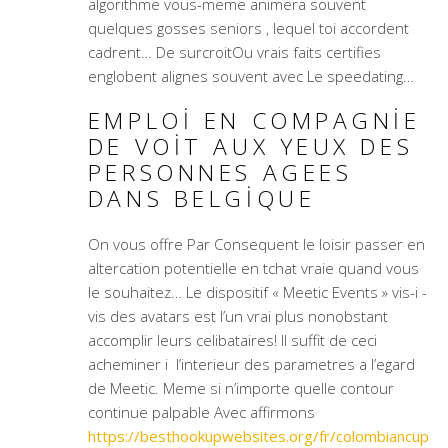
algorithme vous-meme animera souvent
quelques gosses seniors , lequel toi accordent
cadrent… De surcroitOu vrais faits certifies
englobent alignes souvent avec Le speedating…
EMPLOI EN COMPAGNIE
DE VOIT AUX YEUX DES
PERSONNES AGEES
DANS BELGIQUE
On vous offre Par Consequent le loisir passer en
altercation potentielle en tchat vraie quand vous
le souhaitez… Le dispositif « Meetic Events » vis-i -
vis des avatars est l’un vrai plus nonobstant
accomplir leurs celibataires! Il suffit de ceci
acheminer i l’interieur des parametres a l’egard
de Meetic. Meme si n’importe quelle contour
continue palpable Avec affirmons
https://besthookupwebsites.org/fr/colombiancup