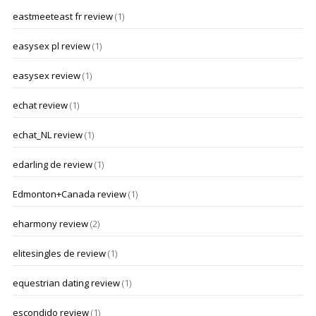
eastmeeteast fr review
(1)
easysex pl review
(1)
easysex review
(1)
echat review
(1)
echat_NL review
(1)
edarling de review
(1)
Edmonton+Canada review
(1)
eharmony review
(2)
elitesingles de review
(1)
equestrian dating review
(1)
escondido review
(1)