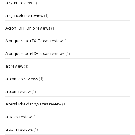
airg_NL review
(1)
airg-inceleme review
(1)
Akron+OH+Ohio reviews
(1)
Albuquerque+TX+Texas review
(1)
Albuquerque+TX+Texas reviews
(1)
alt review
(1)
altcom es reviews
(1)
altcom review
(1)
alterslucke-dating-sites review
(1)
alua cs review
(1)
alua fr reviews
(1)