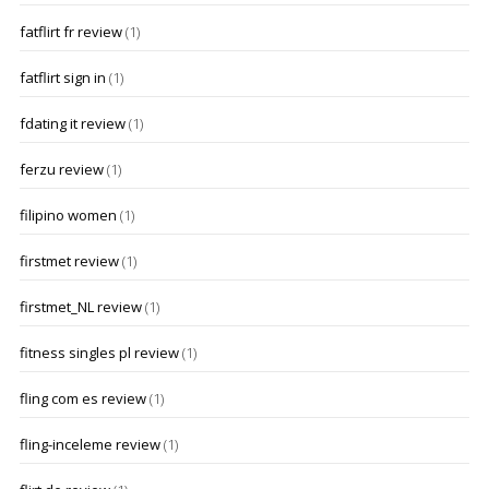
fatflirt fr review
(1)
fatflirt sign in
(1)
fdating it review
(1)
ferzu review
(1)
filipino women
(1)
firstmet review
(1)
firstmet_NL review
(1)
fitness singles pl review
(1)
fling com es review
(1)
fling-inceleme review
(1)