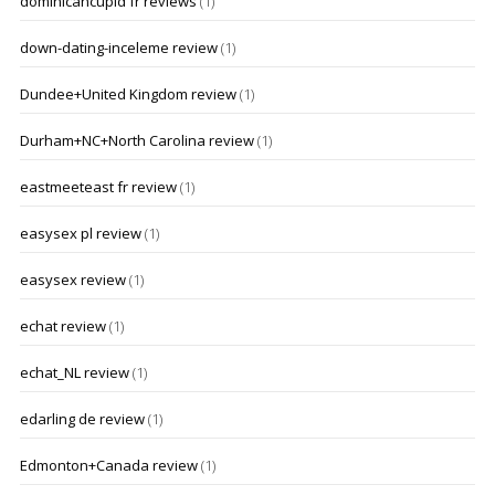
dominicancupid fr reviews
(1)
down-dating-inceleme review
(1)
Dundee+United Kingdom review
(1)
Durham+NC+North Carolina review
(1)
eastmeeteast fr review
(1)
easysex pl review
(1)
easysex review
(1)
echat review
(1)
echat_NL review
(1)
edarling de review
(1)
Edmonton+Canada review
(1)