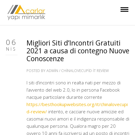
06
Migliori Siti d’Incontri Gratuiti
NIS
2021 a causa di contegno Nuove
Conoscenze
POSTED BY
ADMIN
/
CHINALOVECUPID IT REVIEW
I siti d’incontri sono in realta nati per mezzo di
l’avvento del web 2.0, lo in persona Facebook
nacque particolare durante corrente
https://besthookupwebsites.org/it/chinalovecupi
d-review/
intento, e cacciare nuove amicizie ed
casomai nuovi amori e il indigenza responsabile di
qualunque persona. Qualora magro per 20
ovvero 10 anni fa iscriversi ad un posto di incontri