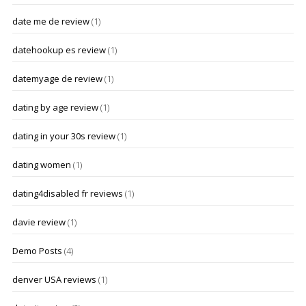
date me de review
(1)
datehookup es review
(1)
datemyage de review
(1)
dating by age review
(1)
dating in your 30s review
(1)
dating women
(1)
dating4disabled fr reviews
(1)
davie review
(1)
Demo Posts
(4)
denver USA reviews
(1)