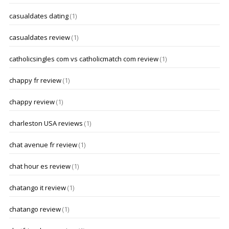
casualdates dating
(1)
casualdates review
(1)
catholicsingles com vs catholicmatch com review
(1)
chappy fr review
(1)
chappy review
(1)
charleston USA reviews
(1)
chat avenue fr review
(1)
chat hour es review
(1)
chatango it review
(1)
chatango review
(1)