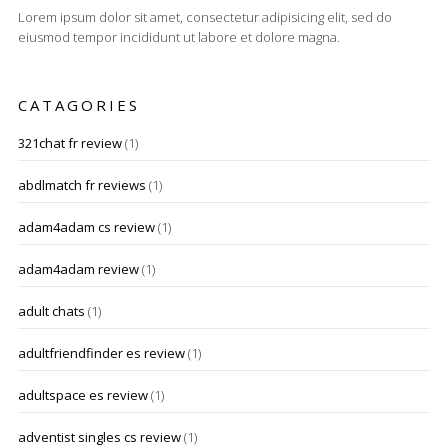
Lorem ipsum dolor sit amet, consectetur adipisicing elit, sed do
eiusmod tempor incididunt ut labore et dolore magna.
CATAGORIES
321chat fr review
(1)
abdlmatch fr reviews
(1)
adam4adam cs review
(1)
adam4adam review
(1)
adult chats
(1)
adultfriendfinder es review
(1)
adultspace es review
(1)
adventist singles cs review
(1)