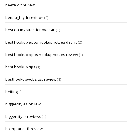
beetalk it review
(1)
benaughty fr reviews
(1)
best dating sites for over 40
(1)
best hookup apps hookuphotties dating
(2)
best hookup apps hookuphotties review
(1)
best hookup tips
(1)
besthookupwebsites review
(1)
betting
(1)
biggercity es review
(1)
biggercity fr reviews
(1)
bikerplanet fr review
(1)