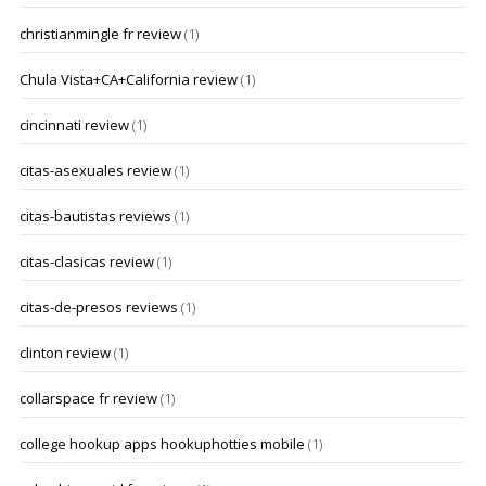
christianmingle fr review
(1)
Chula Vista+CA+California review
(1)
cincinnati review
(1)
citas-asexuales review
(1)
citas-bautistas reviews
(1)
citas-clasicas review
(1)
citas-de-presos reviews
(1)
clinton review
(1)
collarspace fr review
(1)
college hookup apps hookuphotties mobile
(1)