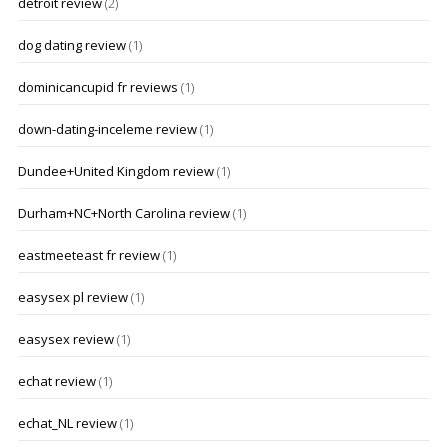
detroit review
(2)
dog dating review
(1)
dominicancupid fr reviews
(1)
down-dating-inceleme review
(1)
Dundee+United Kingdom review
(1)
Durham+NC+North Carolina review
(1)
eastmeeteast fr review
(1)
easysex pl review
(1)
easysex review
(1)
echat review
(1)
echat_NL review
(1)