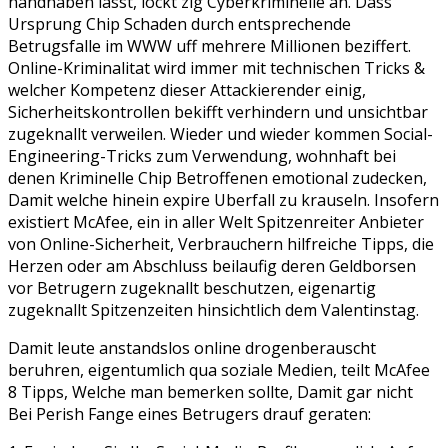
handhaben lasst, lockt zig Cyberkriminelle an. Dass
Ursprung Chip Schaden durch entsprechende
Betrugsfalle im WWW uff mehrere Millionen beziffert.
Online-Kriminalitat wird immer mit technischen Tricks &
welcher Kompetenz dieser Attackierender einig,
Sicherheitskontrollen bekifft verhindern und unsichtbar
zugeknallt verweilen. Wieder und wieder kommen Social-
Engineering-Tricks zum Verwendung, wohnhaft bei
denen Kriminelle Chip Betroffenen emotional zudecken,
Damit welche hinein expire Uberfall zu krauseln. Insofern
existiert McAfee, ein in aller Welt Spitzenreiter Anbieter
von Online-Sicherheit, Verbrauchern hilfreiche Tipps, die
Herzen oder am Abschluss beilaufig deren Geldborsen
vor Betrugern zugeknallt beschutzen, eigenartig
zugeknallt Spitzenzeiten hinsichtlich dem Valentinstag.
Damit leute anstandslos online drogenberauscht
beruhren, eigentumlich qua soziale Medien, teilt McAfee
8 Tipps, Welche man bemerken sollte, Damit gar nicht
Bei Perish Fange eines Betrugers drauf geraten: