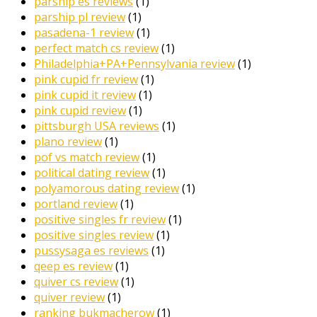
parship es reviews
(1)
parship pl review
(1)
pasadena-1 review
(1)
perfect match cs review
(1)
Philadelphia+PA+Pennsylvania review
(1)
pink cupid fr review
(1)
pink cupid it review
(1)
pink cupid review
(1)
pittsburgh USA reviews
(1)
plano review
(1)
pof vs match review
(1)
political dating review
(1)
polyamorous dating review
(1)
portland review
(1)
positive singles fr review
(1)
positive singles review
(1)
pussysaga es reviews
(1)
qeep es review
(1)
quiver cs review
(1)
quiver review
(1)
ranking bukmacherow
(1)