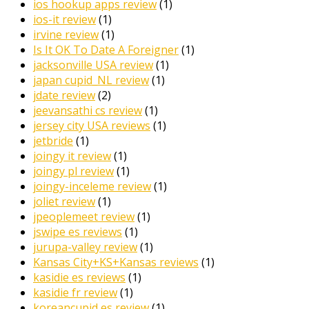
ios hookup apps review
(1)
ios-it review
(1)
irvine review
(1)
Is It OK To Date A Foreigner
(1)
jacksonville USA review
(1)
japan cupid_NL review
(1)
jdate review
(2)
jeevansathi cs review
(1)
jersey city USA reviews
(1)
jetbride
(1)
joingy it review
(1)
joingy pl review
(1)
joingy-inceleme review
(1)
joliet review
(1)
jpeoplemeet review
(1)
jswipe es reviews
(1)
jurupa-valley review
(1)
Kansas City+KS+Kansas reviews
(1)
kasidie es reviews
(1)
kasidie fr review
(1)
koreancupid es review
(1)