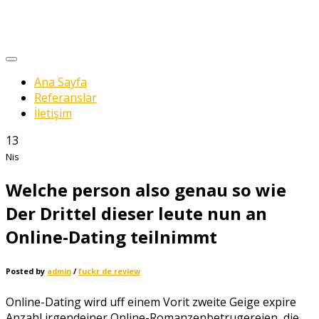
Ana Sayfa
Referanslar
İletişim
13
Nis
Welche person also genau so wie
Der Drittel dieser leute nun an
Online-Dating teilnimmt
Posted by
admin
/
fuckr de review
Online-Dating wird uff einem Vorit zweite Geige expire
Anzahl irgendeiner Online-Romanzenbetrugereien, die